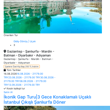
Önerilen Tur
Gidiş-Dönüş | Uçak
3
Gaziantep - Şanlıurfa - Mardin -
Batman - Diyarbakır - Adıyaman
Gaziantep - Şanlıurfa - Mardin - Batman -
Diyarbakır - Adıyaman
Üyelere Özel Kişi Başı 250 TL İndirim
Tüm Tarihler
16.08.2026
16.08.2026 - 21179.00
TRY
23.08.2026 - 21179.00 TRY
30.08.2026 -
21179.00 TRY
06.09.2026 - 21179.00
TRY
13.09.2026 - 21179.00 TRY
Kesin kalkışlı tur
Satın Al
İkonik Gap Turu|3 Gece Konaklamalı Uçaklı
İstanbul Çıkışlı Şanlıurfa Döner