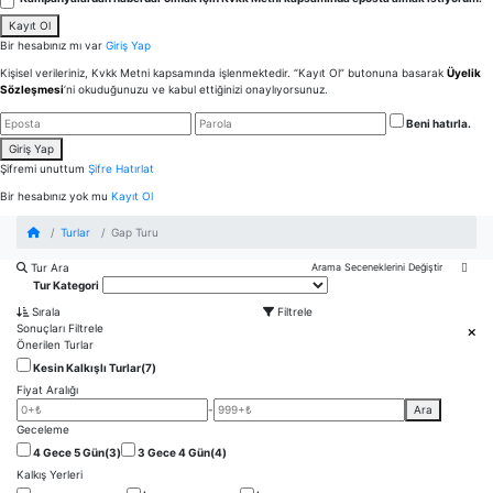
Kayıt Ol
Bir hesabınız mı var
Giriş Yap
Kişisel verileriniz, Kvkk Metni kapsamında işlenmektedir. “Kayıt Ol” butonuna basarak
Üyelik
Sözleşmesi
’ni okuduğunuzu ve kabul ettiğinizi onaylıyorsunuz.
Beni hatırla.
Giriş Yap
Şifremi unuttum
Şifre Hatırlat
Bir hesabınız yok mu
Kayıt Ol
Turlar
Gap Turu
Tur Ara
Tur Kategori
Sırala
Filtrele
Tarih
Sonuçları Filtrele
Önerilen Turlar
Kesin Kalkışlı Turlar
(7)
Fiyat Aralığı
-
Ara
Tur Ara
Geceleme
4 Gece 5 Gün
(3)
3 Gece 4 Gün
(4)
Kalkış Yerleri