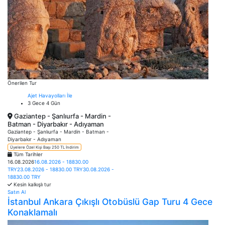
Önerilen Tur
Ajet Havayolları İle
3 Gece 4 Gün
Gaziantep - Şanlıurfa - Mardin -
Batman - Diyarbakır - Adıyaman
Gaziantep - Şanlıurfa - Mardin - Batman -
Diyarbakır - Adıyaman
Üyelere Özel Kişi Başı 250 TL İndirim
Tüm Tarihler
16.08.2026
16.08.2026 - 18830.00
TRY
23.08.2026 - 18830.00 TRY
30.08.2026 -
18830.00 TRY
Kesin kalkışlı tur
Satın Al
İstanbul Ankara Çıkışlı Otobüslü Gap Turu 4 Gece
Konaklamalı