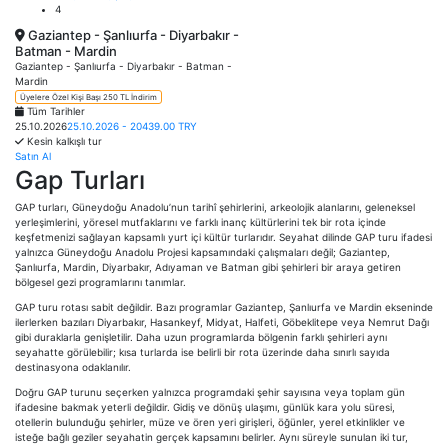
4
Gaziantep - Şanlıurfa - Diyarbakır -
Batman - Mardin
Gaziantep - Şanlıurfa - Diyarbakır - Batman -
Mardin
Üyelere Özel Kişi Başı 250 TL İndirim
Tüm Tarihler
25.10.2026
25.10.2026 - 20439.00 TRY
Kesin kalkışlı tur
Satın Al
Gap Turları
GAP turları, Güneydoğu Anadolu’nun tarihî şehirlerini, arkeolojik alanlarını, geleneksel
yerleşimlerini, yöresel mutfaklarını ve farklı inanç kültürlerini tek bir rota içinde
keşfetmenizi sağlayan kapsamlı yurt içi kültür turlarıdır. Seyahat dilinde GAP turu ifadesi
yalnızca Güneydoğu Anadolu Projesi kapsamındaki çalışmaları değil; Gaziantep,
Şanlıurfa, Mardin, Diyarbakır, Adıyaman ve Batman gibi şehirleri bir araya getiren
bölgesel gezi programlarını tanımlar.
GAP turu rotası sabit değildir. Bazı programlar Gaziantep, Şanlıurfa ve Mardin ekseninde
ilerlerken bazıları Diyarbakır, Hasankeyf, Midyat, Halfeti, Göbeklitepe veya Nemrut Dağı
gibi duraklarla genişletilir. Daha uzun programlarda bölgenin farklı şehirleri aynı
seyahatte görülebilir; kısa turlarda ise belirli bir rota üzerinde daha sınırlı sayıda
destinasyona odaklanılır.
Doğru GAP turunu seçerken yalnızca programdaki şehir sayısına veya toplam gün
ifadesine bakmak yeterli değildir. Gidiş ve dönüş ulaşımı, günlük kara yolu süresi,
otellerin bulunduğu şehirler, müze ve ören yeri girişleri, öğünler, yerel etkinlikler ve
isteğe bağlı geziler seyahatin gerçek kapsamını belirler. Aynı süreyle sunulan iki tur,