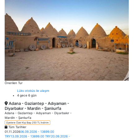
Önerilen Tur
Lüks otobüs ile ulaşım
4 gece 6 gün
Adana - Gaziantep - Adıyaman -
Diyarbakır - Mardin - Şanlıurfa
Adana - Gaziantep - Adıyaman - Diyarbakır -
Mardin - Şanlıurfa
Üyelere Özel Kişi Başı 250 TL İndirim
Tüm Tarihler
01.11.2026
06.09.2026 - 13699.00
TRY
13.09.2026 - 13699.00 TRY
20.09.2026 -