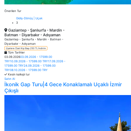
Önerilen Tur
Gidiş-Dönüş | Uçak
3
Gaziantep - Şanlıurfa - Mardin -
Batman - Diyarbakır - Adıyaman
Gaziantep - Şanlıurfa - Mardin - Batman -
Diyarbakır - Adıyaman
Üyelere Özel Kişi Başı 250 TL İndirim
Tüm Tarihler
03.09.2026
03.09.2026 - 17599.00
TRY
10.09.2026 - 17599.00 TRY
17.09.2026 -
17599.00 TRY
24.09.2026 - 17599.00
TRY
08.10.2026 - 17599.00 TRY
Kesin kalkışlı tur
Satın Al
İkonik Gap Turu|4 Gece Konaklamalı Uçaklı İzmir
Çıkışlı