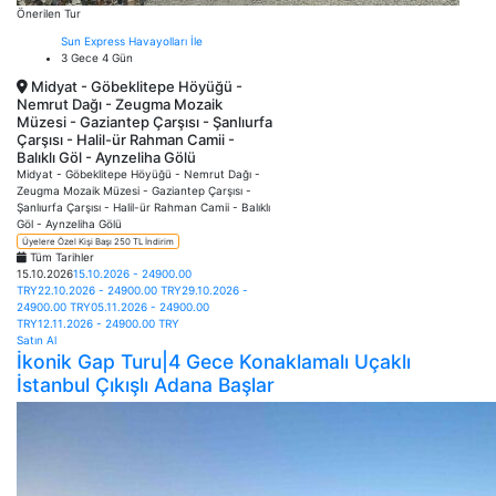
Önerilen Tur
Sun Express Havayolları İle
3 Gece 4 Gün
Midyat - Göbeklitepe Höyüğü -
Nemrut Dağı - Zeugma Mozaik
Müzesi - Gaziantep Çarşısı - Şanlıurfa
Çarşısı - Halil-ür Rahman Camii -
Balıklı Göl - Aynzeliha Gölü
Midyat - Göbeklitepe Höyüğü - Nemrut Dağı -
Zeugma Mozaik Müzesi - Gaziantep Çarşısı -
Şanlıurfa Çarşısı - Halil-ür Rahman Camii - Balıklı
Göl - Aynzeliha Gölü
Üyelere Özel Kişi Başı 250 TL İndirim
Tüm Tarihler
15.10.2026
15.10.2026 - 24900.00
TRY
22.10.2026 - 24900.00 TRY
29.10.2026 -
24900.00 TRY
05.11.2026 - 24900.00
TRY
12.11.2026 - 24900.00 TRY
Satın Al
İkonik Gap Turu|4 Gece Konaklamalı Uçaklı
İstanbul Çıkışlı Adana Başlar