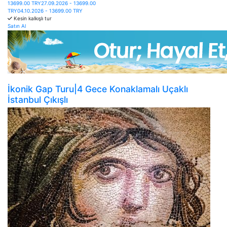
13699.00 TRY
27.09.2026 - 13699.00
TRY
04.10.2026 - 13699.00 TRY
Kesin kalkışlı tur
Satın Al
İkonik Gap Turu|4 Gece Konaklamalı Uçaklı
İstanbul Çıkışlı