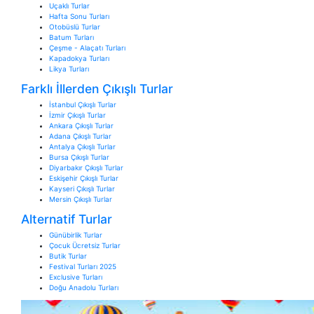
Uçaklı Turlar
Hafta Sonu Turları
Otobüslü Turlar
Batum Turları
Çeşme - Alaçatı Turları
Kapadokya Turları
Likya Turları
Farklı İllerden Çıkışlı Turlar
İstanbul Çıkışlı Turlar
İzmir Çıkışlı Turlar
Ankara Çıkışlı Turlar
Adana Çıkışlı Turlar
Antalya Çıkışlı Turlar
Bursa Çıkışlı Turlar
Diyarbakır Çıkışlı Turlar
Eskişehir Çıkışlı Turlar
Kayseri Çıkışlı Turlar
Mersin Çıkışlı Turlar
Alternatif Turlar
Günübirlik Turlar
Çocuk Ücretsiz Turlar
Butik Turlar
Festival Turları 2025
Exclusive Turları
Doğu Anadolu Turları