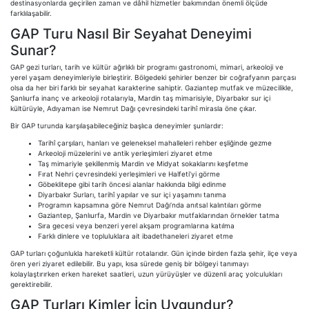
destinasyonlarda geçirilen zaman ve dâhil hizmetler bakımından önemli ölçüde
farklılaşabilir.
GAP Turu Nasıl Bir Seyahat Deneyimi
Sunar?
GAP gezi turları, tarih ve kültür ağırlıklı bir programı gastronomi, mimari, arkeoloji ve
yerel yaşam deneyimleriyle birleştirir. Bölgedeki şehirler benzer bir coğrafyanın parçası
olsa da her biri farklı bir seyahat karakterine sahiptir. Gaziantep mutfak ve müzecilikle,
Şanlıurfa inanç ve arkeoloji rotalarıyla, Mardin taş mimarisiyle, Diyarbakır sur içi
kültürüyle, Adıyaman ise Nemrut Dağı çevresindeki tarihî mirasla öne çıkar.
Bir GAP turunda karşılaşabileceğiniz başlıca deneyimler şunlardır:
Tarihî çarşıları, hanları ve geleneksel mahalleleri rehber eşliğinde gezme
Arkeoloji müzelerini ve antik yerleşimleri ziyaret etme
Taş mimariyle şekillenmiş Mardin ve Midyat sokaklarını keşfetme
Fırat Nehri çevresindeki yerleşimleri ve Halfeti’yi görme
Göbeklitepe gibi tarih öncesi alanlar hakkında bilgi edinme
Diyarbakır Surları, tarihî yapılar ve sur içi yaşamını tanıma
Programın kapsamına göre Nemrut Dağı’nda anıtsal kalıntıları görme
Gaziantep, Şanlıurfa, Mardin ve Diyarbakır mutfaklarından örnekler tatma
Sıra gecesi veya benzeri yerel akşam programlarına katılma
Farklı dinlere ve topluluklara ait ibadethaneleri ziyaret etme
GAP turları çoğunlukla hareketli kültür rotalarıdır. Gün içinde birden fazla şehir, ilçe veya
ören yeri ziyaret edilebilir. Bu yapı, kısa sürede geniş bir bölgeyi tanımayı
kolaylaştırırken erken hareket saatleri, uzun yürüyüşler ve düzenli araç yolculukları
gerektirebilir.
GAP Turları Kimler İçin Uygundur?