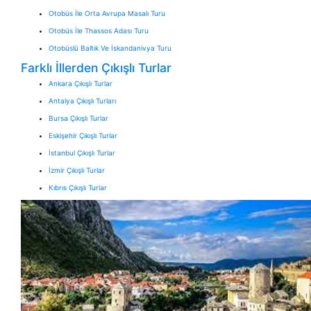
Otobüs İle Orta Avrupa Masalı Turu
Otobüs İle Thassos Adası Turu
Otobüslü Baltık Ve İskandanivya Turu
Farklı İllerden Çıkışlı Turlar
Ankara Çıkışlı Turlar
Antalya Çıkışlı Turları
Bursa Çıkışlı Turlar
Eskişehir Çıkışlı Turlar
İstanbul Çıkışlı Turlar
İzmir Çıkışlı Turlar
Kıbrıs Çıkışlı Turlar