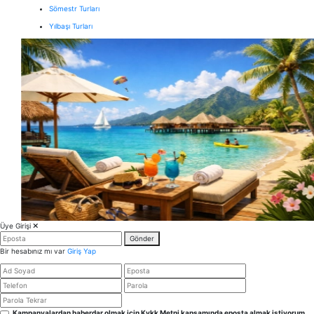
Sömestr Turları
Yılbaşı Turları
Üye Girişi
Gönder
Bir hesabınız mı var
Giriş Yap
Kampanyalardan haberdar olmak için Kvkk Metni kapsamında eposta almak istiyorum.