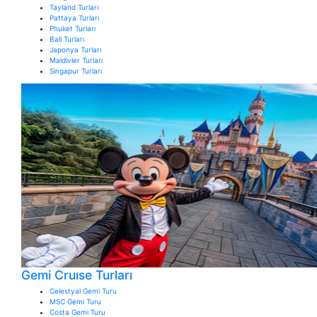
Tayland Turları
Pattaya Turları
Phuket Turları
Bali Turları
Japonya Turları
Maldivler Turları
Singapur Turları
Gemi Cruıse Turları
Celestyal Gemi Turu
MSC Gemi Turu
Costa Gemi Turu