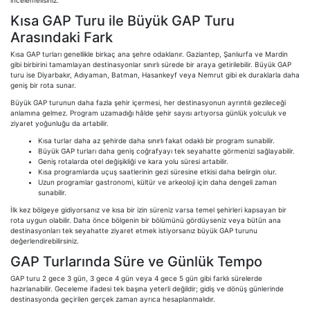
incelemelisiniz.
Kısa GAP Turu ile Büyük GAP Turu
Arasındaki Fark
Kısa GAP turları genellikle birkaç ana şehre odaklanır. Gaziantep, Şanlıurfa ve Mardin
gibi birbirini tamamlayan destinasyonlar sınırlı sürede bir araya getirilebilir. Büyük GAP
turu ise Diyarbakır, Adıyaman, Batman, Hasankeyf veya Nemrut gibi ek duraklarla daha
geniş bir rota sunar.
Büyük GAP turunun daha fazla şehir içermesi, her destinasyonun ayrıntılı gezileceği
anlamına gelmez. Program uzamadığı hâlde şehir sayısı artıyorsa günlük yolculuk ve
ziyaret yoğunluğu da artabilir.
Kısa turlar daha az şehirde daha sınırlı fakat odaklı bir program sunabilir.
Büyük GAP turları daha geniş coğrafyayı tek seyahatte görmenizi sağlayabilir.
Geniş rotalarda otel değişikliği ve kara yolu süresi artabilir.
Kısa programlarda uçuş saatlerinin gezi süresine etkisi daha belirgin olur.
Uzun programlar gastronomi, kültür ve arkeoloji için daha dengeli zaman
sunabilir.
İlk kez bölgeye gidiyorsanız ve kısa bir izin süreniz varsa temel şehirleri kapsayan bir
rota uygun olabilir. Daha önce bölgenin bir bölümünü gördüyseniz veya bütün ana
destinasyonları tek seyahatte ziyaret etmek istiyorsanız büyük GAP turunu
değerlendirebilirsiniz.
GAP Turlarında Süre ve Günlük Tempo
GAP turu 2 gece 3 gün, 3 gece 4 gün veya 4 gece 5 gün gibi farklı sürelerde
hazırlanabilir. Geceleme ifadesi tek başına yeterli değildir; gidiş ve dönüş günlerinde
destinasyonda geçirilen gerçek zaman ayrıca hesaplanmalıdır.