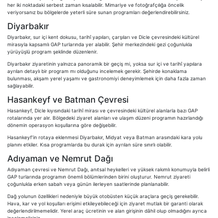
her iki noktadaki serbest zaman kısalabilir. Mimariye ve fotoğrafçılığa öncelik
veriyorsanız bu bölgelerde yeterli süre sunan programları değerlendirebilirsiniz.
Diyarbakır
Diyarbakır, sur içi kent dokusu, tarihî yapıları, çarşıları ve Dicle çevresindeki kültürel
mirasıyla kapsamlı GAP turlarında yer alabilir. Şehir merkezindeki gezi çoğunlukla
yürüyüşlü program şeklinde düzenlenir.
Diyarbakır ziyaretinin yalnızca panoramik bir geçiş mi, yoksa sur içi ve tarihî yapılara
ayrılan detaylı bir program mı olduğunu incelemek gerekir. Şehirde konaklama
bulunması, akşam yerel yaşamı ve gastronomiyi deneyimlemek için daha fazla zaman
sağlayabilir.
Hasankeyf ve Batman Çevresi
Hasankeyf, Dicle kıyısındaki tarihî mirası ve çevresindeki kültürel alanlarla bazı GAP
rotalarında yer alır. Bölgedeki ziyaret alanları ve ulaşım düzeni programın hazırlandığı
dönemin operasyon koşullarına göre değişebilir.
Hasankeyf’in rotaya eklenmesi Diyarbakır, Midyat veya Batman arasındaki kara yolu
planını etkiler. Kısa programlarda bu durak için ayrılan süre sınırlı olabilir.
Adıyaman ve Nemrut Dağı
Adıyaman çevresi ve Nemrut Dağı, anıtsal heykelleri ve yüksek rakımlı konumuyla belirli
GAP turlarında programın önemli bölümlerinden birini oluşturur. Nemrut ziyareti
çoğunlukla erken sabah veya günün ilerleyen saatlerinde planlanabilir.
Dağ yolunun özellikleri nedeniyle büyük otobüsten küçük araçlara geçiş gerekebilir.
Hava, kar ve yol koşulları erişimi etkileyebileceği için ziyaret mutlak bir garanti olarak
değerlendirilmemelidir. Yerel araç ücretinin ve alan girişinin dâhil olup olmadığını ayrıca