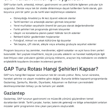
GAP turları tarih, arkeoloji, mimari, gastronomi ve yerel kültürle ilgilenen yolcular için
uygundur. Denize veya tek bir otelde dinlenmeye dayalı tatillerden farklı olarak, gün
boyunca yeni bir şehir ya da tarihî alan keşfetmeye odaklanır.
Güneydoğu Anadolu’yu ilk kez ziyaret edecek olanlar
Tarihî kentleri ve arkeolojik alanları görmek isteyenler
Yerel mutfakları seyahatin önemli bir parçası olarak değerlendirenler
Farklı şehirleri tek programda görmek isteyenler
Ulaşım ve konaklama planını paket hâlinde tercih edenler
Rehberli kültür gezilerinden hoşlananlar
Fotoğraf, mimari ve sokak kültürüne ilgi duyanlar
Tek başına, çift olarak, aileyle veya arkadaş grubuyla seyahat edenler
Program boyunca taş zeminler, merdivenler, eğimli sokaklar ve açık hava ören yerleri
bulunabilir. İleri yaştaki misafirlerin, küçük çocuklu ailelerin ve hareket kabiliyetiyle ilgili
özel ihtiyacı olan yolcuların günlük yürüyüş miktarını, araçtan iniş noktalarını ve otellerin
erişilebilirlik koşullarını önceden incelemesi gerekir.
GAP Turu Rotası Hangi Şehirleri Kapsar?
GAP turu hangi illeri kapsar sorusunun tek bir cevabı yoktur. Rota, turun süresine,
hareket şehrine ve ulaşım modeline göre değişir. Bununla birlikte kapsamlı programlarda
Gaziantep, Şanlıurfa, Mardin, Diyarbakır, Adıyaman ve Batman çevresindeki
destinasyonlardan birkaçı ya da tamamı yer alabilir.
Gaziantep
Gaziantep, GAP turunun gastronomi ve müzecilik yönünü güçlendiren temel
duraklardan biridir. Tarihî çarşılar, hanlar, bakırcılık geleneği ve bölge arkeolojisini anlatan
müzeler şehir programının öne çıkan parçalarını oluşturabilir.