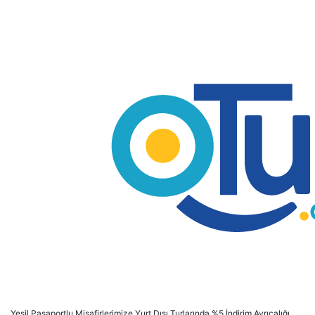
Yeşil Pasaportlu Misafirlerimize Yurt Dışı Turlarında %5 İndirim Ayrıcalığı,