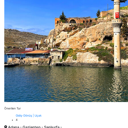
Önerilen Tur
Gidiş-Dönüş | Uçak
4
Adana - Gaziantep - Şanlıurfa -