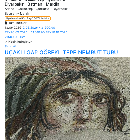
Diyarbakır - Batman - Mardin
Adana - Gaziantep - Şanlıurfa - Diyarbakır -
Batman - Mardin
Üyelere Özel Kişi Başı 250 TL İndirim
Tüm Tarihler
12.09.2026
12.09.2026 - 21500.00
TRY
26.09.2026 - 21500.00 TRY
10.10.2026 -
21500.00 TRY
Kesin kalkışlı tur
Satın Al
UÇAKLI GAP GÖBEKLİTEPE NEMRUT TURU