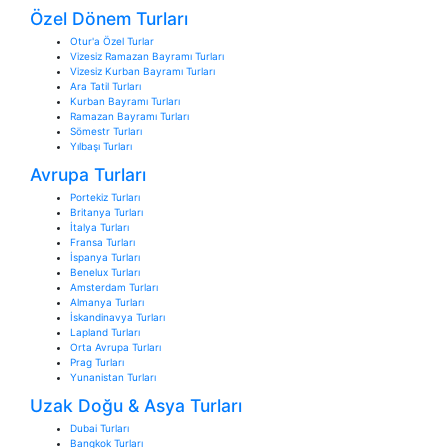
Özel Dönem Turları
Otur'a Özel Turlar
Vizesiz Ramazan Bayramı Turları
Vizesiz Kurban Bayramı Turları
Ara Tatil Turları
Kurban Bayramı Turları
Ramazan Bayramı Turları
Sömestr Turları
Yılbaşı Turları
Avrupa Turları
Portekiz Turları
Britanya Turları
İtalya Turları
Fransa Turları
İspanya Turları
Benelux Turları
Amsterdam Turları
Almanya Turları
İskandinavya Turları
Lapland Turları
Orta Avrupa Turları
Prag Turları
Yunanistan Turları
Uzak Doğu & Asya Turları
Dubai Turları
Bangkok Turları