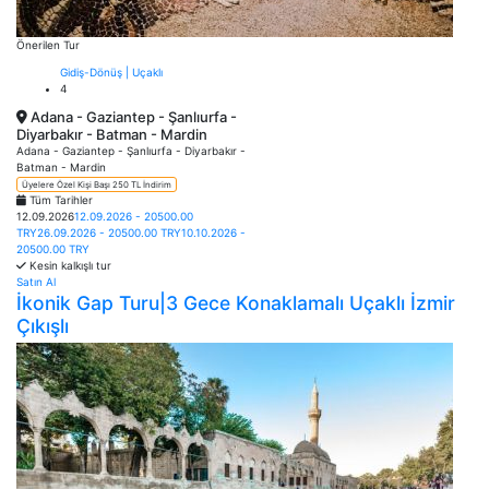
Önerilen Tur
Gidiş-Dönüş | Uçaklı
4
Adana - Gaziantep - Şanlıurfa -
Diyarbakır - Batman - Mardin
Adana - Gaziantep - Şanlıurfa - Diyarbakır -
Batman - Mardin
Üyelere Özel Kişi Başı 250 TL İndirim
Tüm Tarihler
12.09.2026
12.09.2026 - 20500.00
TRY
26.09.2026 - 20500.00 TRY
10.10.2026 -
20500.00 TRY
Kesin kalkışlı tur
Satın Al
İkonik Gap Turu|3 Gece Konaklamalı Uçaklı İzmir
Çıkışlı