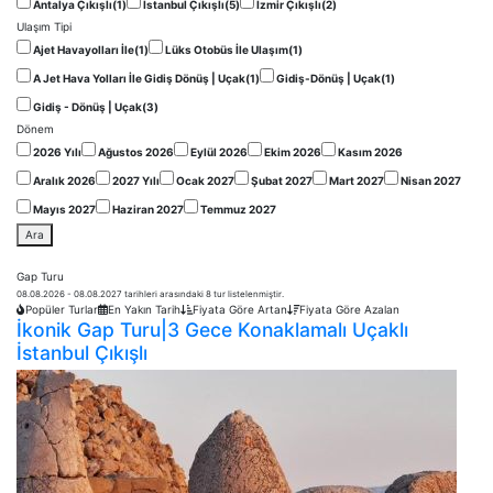
Antalya Çıkışlı
(1)
İstanbul Çıkışlı
(5)
İzmir Çıkışlı
(2)
Ulaşım Tipi
Ajet Havayolları İle
(1)
Lüks Otobüs İle Ulaşım
(1)
A Jet Hava Yolları İle Gidiş Dönüş | Uçak
(1)
Gidiş-Dönüş | Uçak
(1)
Gidiş - Dönüş | Uçak
(3)
Dönem
2026 Yılı
Ağustos 2026
Eylül 2026
Ekim 2026
Kasım 2026
Aralık 2026
2027 Yılı
Ocak 2027
Şubat 2027
Mart 2027
Nisan 2027
Mayıs 2027
Haziran 2027
Temmuz 2027
Ara
Gap Turu
08.08.2026 - 08.08.2027 tarihleri arasındaki 8 tur listelenmiştir.
Popüler Turlar
En Yakın Tarih
Fiyata Göre Artan
Fiyata Göre Azalan
İkonik Gap Turu|3 Gece Konaklamalı Uçaklı
İstanbul Çıkışlı