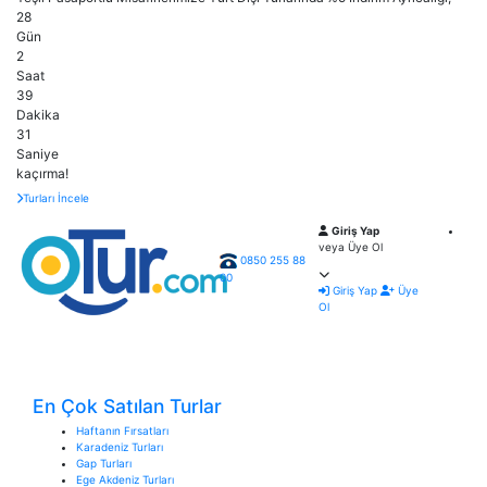
28
Gün
2
Saat
39
Dakika
29
Saniye
kaçırma!
Turları İncele
Giriş Yap
veya Üye Ol
0850 255 88
00
Giriş Yap
Üye
Ol
En Çok Satılan Turlar
Haftanın Fırsatları
Karadeniz Turları
Gap Turları
Ege Akdeniz Turları