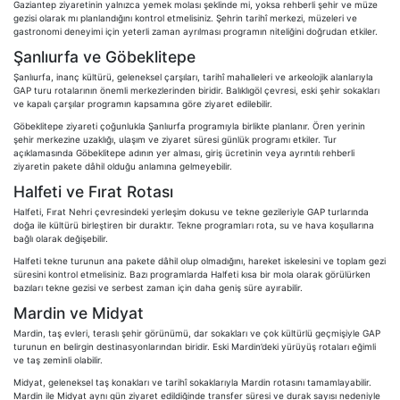
Gaziantep ziyaretinin yalnızca yemek molası şeklinde mi, yoksa rehberli şehir ve müze
gezisi olarak mı planlandığını kontrol etmelisiniz. Şehrin tarihî merkezi, müzeleri ve
gastronomi deneyimi için yeterli zaman ayrılması programın niteliğini doğrudan etkiler.
Şanlıurfa ve Göbeklitepe
Şanlıurfa, inanç kültürü, geleneksel çarşıları, tarihî mahalleleri ve arkeolojik alanlarıyla
GAP turu rotalarının önemli merkezlerinden biridir. Balıklıgöl çevresi, eski şehir sokakları
ve kapalı çarşılar programın kapsamına göre ziyaret edilebilir.
Göbeklitepe ziyareti çoğunlukla Şanlıurfa programıyla birlikte planlanır. Ören yerinin
şehir merkezine uzaklığı, ulaşım ve ziyaret süresi günlük programı etkiler. Tur
açıklamasında Göbeklitepe adının yer alması, giriş ücretinin veya ayrıntılı rehberli
ziyaretin pakete dâhil olduğu anlamına gelmeyebilir.
Halfeti ve Fırat Rotası
Halfeti, Fırat Nehri çevresindeki yerleşim dokusu ve tekne gezileriyle GAP turlarında
doğa ile kültürü birleştiren bir duraktır. Tekne programları rota, su ve hava koşullarına
bağlı olarak değişebilir.
Halfeti tekne turunun ana pakete dâhil olup olmadığını, hareket iskelesini ve toplam gezi
süresini kontrol etmelisiniz. Bazı programlarda Halfeti kısa bir mola olarak görülürken
bazıları tekne gezisi ve serbest zaman için daha geniş süre ayırabilir.
Mardin ve Midyat
Mardin, taş evleri, teraslı şehir görünümü, dar sokakları ve çok kültürlü geçmişiyle GAP
turunun en belirgin destinasyonlarından biridir. Eski Mardin’deki yürüyüş rotaları eğimli
ve taş zeminli olabilir.
Midyat, geleneksel taş konakları ve tarihî sokaklarıyla Mardin rotasını tamamlayabilir.
Mardin ile Midyat aynı gün ziyaret edildiğinde transfer süresi ve durak sayısı nedeniyle