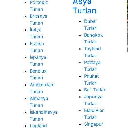
Asya
Portekiz
Turları
Turları
Britanya
Dubai
Turları
Turları
İtalya
Bangkok
Turları
Turları
Fransa
Tayland
Turları
Turları
İspanya
Pattaya
Turları
Turları
Benelux
Phuket
Turları
Turları
Amsterdam
Bali Turları
Turları
Japonya
Almanya
Turları
Turları
Maldivler
İskandinavya
Turları
Turları
Singapur
Lapland