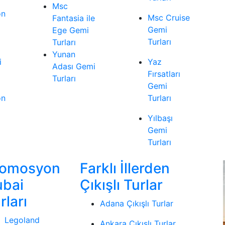
Msc
on
Msc Cruise
Fantasia ile
Gemi
Ege Gemi
Turları
Turları
Yunan
i
Yaz
Adası Gemi
Fırsatları
Turları
Gemi
on
Turları
Yılbaşı
Gemi
Turları
romosyon
Farklı İllerden
ubai
Çıkışlı Turlar
rları
Adana Çıkışlı Turlar
Legoland
Ankara Çıkışlı Turlar