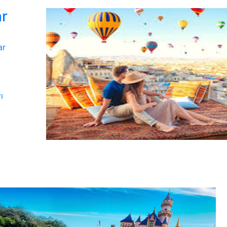
ar
ar
ı