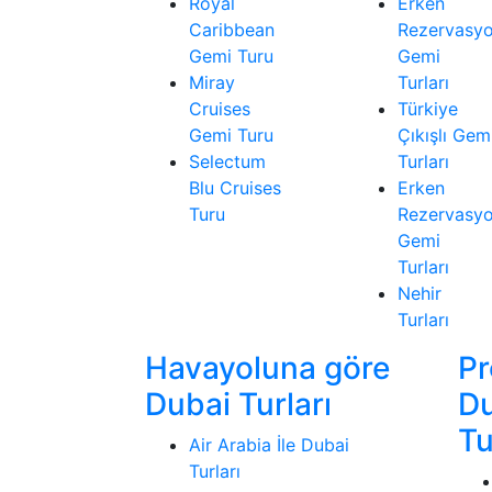
Royal
Erken
Caribbean
Rezervasy
Gemi Turu
Gemi
Miray
Turları
Cruises
Türkiye
Gemi Turu
Çıkışlı Gem
Selectum
Turları
Blu Cruises
Erken
Turu
Rezervasy
Gemi
Turları
Nehir
Turları
Havayoluna göre
P
Dubai Turları
D
Tu
Air Arabia İle Dubai
Turları