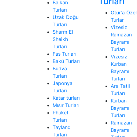
Turları
Balkan
Turları
Otur'a Özel
Uzak Doğu
Turlar
Turları
Vizesiz
Sharm El
Ramazan
Sheikh
Bayramı
Turları
Turları
Fas Turları
Vizesiz
Bakü Turları
Kurban
Budva
Bayramı
Turları
Turları
Japonya
Ara Tatil
Turları
Turları
Katar turları
Kurban
Mısır Turları
Bayramı
Phuket
Turları
Turları
Ramazan
Tayland
Bayramı
Turları