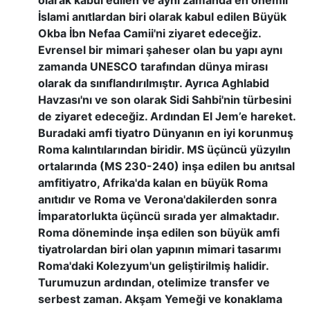
İslami anıtlardan biri olarak kabul edilen Büyük
Okba İbn Nefaa Camii'ni ziyaret edeceğiz.
Evrensel bir mimari şaheser olan bu yapı aynı
zamanda UNESCO tarafından dünya mirası
olarak da sınıflandırılmıştır. Ayrıca Aghlabid
Havzası'nı ve son olarak Sidi Sahbi'nin türbesini
de ziyaret edeceğiz. Ardından El Jem’e hareket.
Buradaki amfi tiyatro Dünyanın en iyi korunmuş
Roma kalıntılarından biridir. MS üçüncü yüzyılın
ortalarında (MS 230-240) inşa edilen bu anıtsal
amfitiyatro, Afrika'da kalan en büyük Roma
anıtıdır ve Roma ve Verona'dakilerden sonra
İmparatorlukta üçüncü sırada yer almaktadır.
Roma döneminde inşa edilen son büyük amfi
tiyatrolardan biri olan yapının mimari tasarımı
Roma'daki Kolezyum'un geliştirilmiş halidir.
Turumuzun ardından, otelimize transfer ve
serbest zaman. Akşam Yemeği ve konaklama