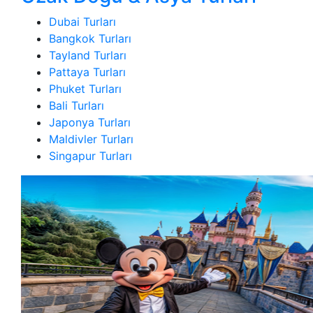
Dubai Turları
Bangkok Turları
Tayland Turları
Pattaya Turları
Phuket Turları
Bali Turları
Japonya Turları
Maldivler Turları
Singapur Turları