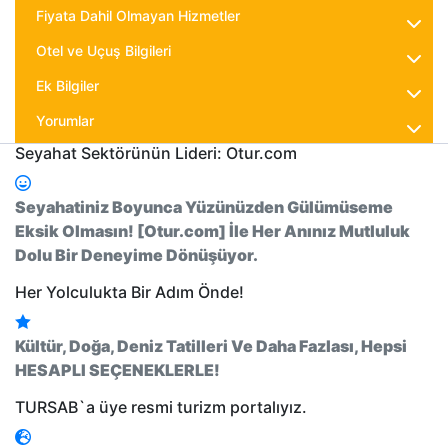
Fiyata Dahil Olmayan Hizmetler
Otel ve Uçuş Bilgileri
Ek Bilgiler
Yorumlar
Seyahat Sektörünün Lideri: Otur.com
Seyahatiniz Boyunca Yüzünüzden Gülümüseme
Eksik Olmasın! [Otur.com] İle Her Anınız Mutluluk
Dolu Bir Deneyime Dönüşüyor.
Her Yolculukta Bir Adım Önde!
Kültür, Doğa, Deniz Tatilleri Ve Daha Fazlası, Hepsi
HESAPLI SEÇENEKLERLE!
TURSAB`a üye resmi turizm portalıyız.