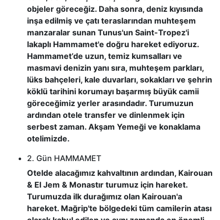
objeler göreceğiz. Daha sonra, deniz kıyısında
inşa edilmiş ve çatı teraslarından muhteşem
manzaralar sunan Tunus'un Saint-Tropez'i
lakaplı Hammamet'e doğru hareket ediyoruz.
Hammamet’de uzun, temiz kumsalları ve
masmavi denizin yanı sıra, muhteşem parkları,
lüks bahçeleri, kale duvarları, sokakları ve şehrin
köklü tarihini korumayı başarmış büyük camii
göreceğimiz yerler arasındadır. Turumuzun
ardından otele transfer ve dinlenmek için
serbest zaman. Akşam Yemeği ve konaklama
otelimizde.
2. Gün HAMMAMET
Otelde alacağımız kahvaltının ardından, Kairouan
& El Jem & Monastır turumuz için hareket.
Turumuzda ilk durağımız olan Kairouan'a
hareket. Mağrip'te bölgedeki tüm camilerin atası
olarak kabul edilen ve aynı zamanda en önemli