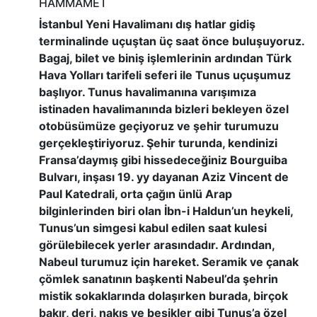
HAMMAMET
İstanbul Yeni Havalimanı dış hatlar gidiş
terminalinde uçuştan üç saat önce buluşuyoruz.
Bagaj, bilet ve biniş işlemlerinin ardından Türk
Hava Yolları tarifeli seferi ile Tunus uçuşumuz
başlıyor. Tunus havalimanına varışımıza
istinaden havalimanında bizleri bekleyen özel
otobüsümüze geçiyoruz ve şehir turumuzu
gerçekleştiriyoruz. Şehir turunda, kendinizi
Fransa’daymış gibi hissedeceğiniz Bourguiba
Bulvarı, inşası 19. yy dayanan Aziz Vincent de
Paul Katedrali, orta çağın ünlü Arap
bilginlerinden biri olan İbn-i Haldun’un heykeli,
Tunus’un simgesi kabul edilen saat kulesi
görülebilecek yerler arasındadır. Ardından,
Nabeul turumuz için hareket. Seramik ve çanak
çömlek sanatının başkenti Nabeul’da şehrin
mistik sokaklarında dolaşırken burada, birçok
bakır, deri, nakış ve beşikler gibi Tunus’a özel