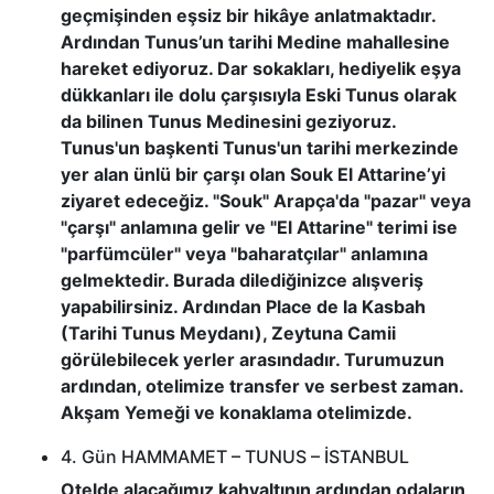
geçmişinden eşsiz bir hikâye anlatmaktadır.
Ardından Tunus’un tarihi Medine mahallesine
hareket ediyoruz. Dar sokakları, hediyelik eşya
dükkanları ile dolu çarşısıyla Eski Tunus olarak
da bilinen Tunus Medinesini geziyoruz.
Tunus'un başkenti Tunus'un tarihi merkezinde
yer alan ünlü bir çarşı olan Souk El Attarine’yi
ziyaret edeceğiz. "Souk" Arapça'da "pazar" veya
"çarşı" anlamına gelir ve "El Attarine" terimi ise
"parfümcüler" veya "baharatçılar" anlamına
gelmektedir. Burada dilediğinizce alışveriş
yapabilirsiniz. Ardından Place de la Kasbah
(Tarihi Tunus Meydanı), Zeytuna Camii
görülebilecek yerler arasındadır. Turumuzun
ardından, otelimize transfer ve serbest zaman.
Akşam Yemeği ve konaklama otelimizde.
4. Gün HAMMAMET – TUNUS – İSTANBUL
Otelde alacağımız kahvaltının ardından odaların